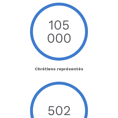
105
000
Chrétiens représentés
502