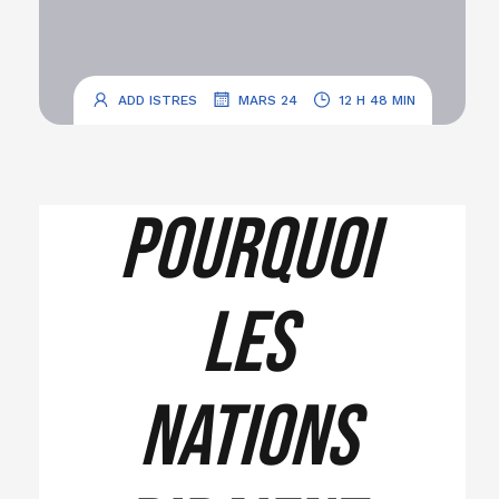
.
.
ADD ISTRES
MARS 24
12 H 48 MIN
Pourquoi
les
nations