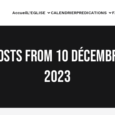
Accueil
L’EGLISE
CALENDRIER
PREDICATIONS
F
osts from 10 décemb
2023