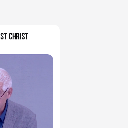
est Christ
3